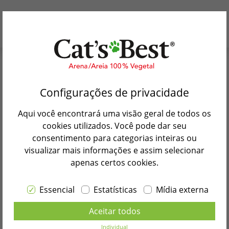
Porque Cat’s Best
Rápido e fácil:
Todos os
Configurações de privacidade
Nossos produtos
revendedores a um clique
!
Aqui você encontrará uma visão geral de todos os
Mundo dos gatos
cookies utilizados. Você pode dar seu
consentimento para categorias inteiras ou
Procure uma loja
visualizar mais informações e assim selecionar
Revendedores de Cat’s Best
apenas certos cookies.
Contato
Essencial
Estatísticas
Mídia externa
Selecionar o idioma
Aceitar todos
PORTUGUÊS BRASIL
Individual