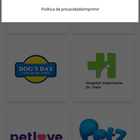
DEUTSCH
Política de privacidade
Imprimir
ENGLISH
NEDERLANDS
PORTUGUÊS
FRANÇAIS
ITALIANO
POLSKI
ESPAÑOL
简体中文
日本語
ČEŠTINA