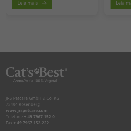
Leia mais
Leia m
JRS Petcare GmbH & Co. KG
73494 Rosenberg
www.jrspetcare.com
Telefone
+ 49 7967 152-0
Fax
+ 49 7967 152-222