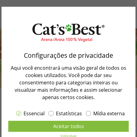
Porque Cat’s Best
Configurações de privacidade
Nossos produtos
Aqui você encontrará uma visão geral de todos os
Mundo dos gatos
cookies utilizados. Você pode dar seu
consentimento para categorias inteiras ou
Procure uma loja
visualizar mais informações e assim selecionar
apenas certos cookies.
Contato
Higiene para gatos
Essencial
Estatísticas
Mídia externa
Selecionar o idioma
para uma nova era
Aceitar todos
PORTUGUÊS BRASIL
Individual