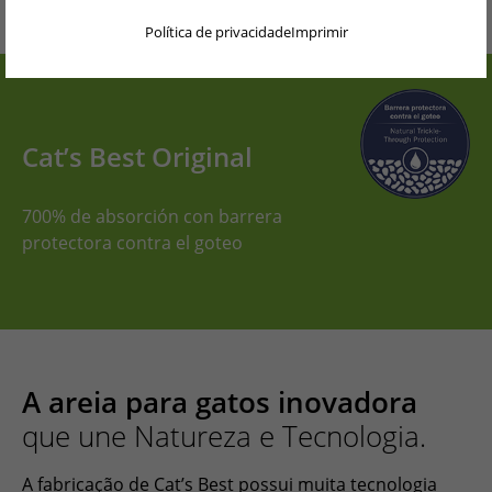
DEUTSCH
Política de privacidade
Imprimir
ENGLISH
NEDERLANDS
PORTUGUÊS
Cat’s Best Original
FRANÇAIS
700% de absorción con barrera
ITALIANO
protectora contra el goteo
POLSKI
ESPAÑOL
简体中文
A areia para gatos inovadora
日本語
que une Natureza e Tecnologia.
ČEŠTINA
A fabricação de Cat’s Best possui muita tecnologia