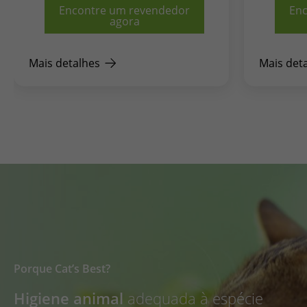
Encontre um revendedor
En
agora
Mais detalhes
Mais det
Porque Cat’s Best?
Higiene animal
adequada à espécie