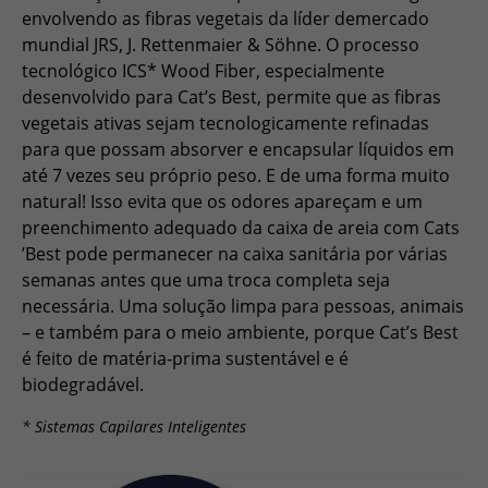
ESPAÑOL, MÉXICO
envolvendo as fibras vegetais da líder demercado
mundial JRS, J. Rettenmaier & Söhne. O processo
EESTI
tecnológico ICS* Wood Fiber, especialmente
desenvolvido para Cat’s Best, permite que as fibras
vegetais ativas sejam tecnologicamente refinadas
para que possam absorver e encapsular líquidos em
até 7 vezes seu próprio peso. E de uma forma muito
natural! Isso evita que os odores apareçam e um
preenchimento adequado da caixa de areia com Cats
’Best pode permanecer na caixa sanitária por várias
semanas antes que uma troca completa seja
necessária. Uma solução limpa para pessoas, animais
– e também para o meio ambiente, porque Cat’s Best
é feito de matéria-prima sustentável e é
biodegradável.
* Sistemas Capilares Inteligentes